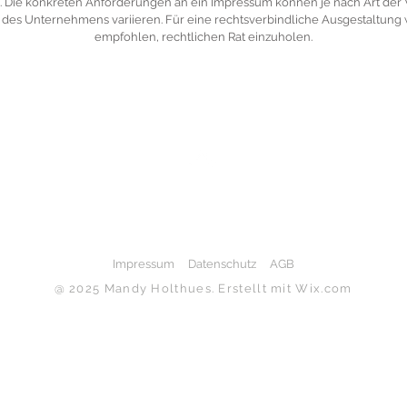
 Die konkreten Anforderungen an ein Impressum können je nach Art der
 des Unternehmens variieren. Für eine rechtsverbindliche Ausgestaltung 
empfohlen, rechtlichen Rat einzuholen.
Nach oben
Impressum
Datenschutz
AGB
@ 2025 Mandy Holthues. Erstellt mit
Wix.com