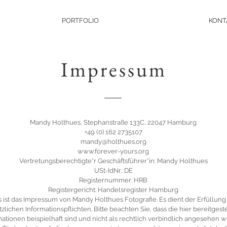
PORTFOLIO
KONT
Impressum
Mandy Holthues, Stephanstraße 133C, 22047 Hamburg
+49 (0) 162 2735107
mandy@holthues.org
www.forever-yours.org
Vertretungsberechtigte*r Geschäftsführer*in: Mandy Holthues
USt-IdNr.: DE
Registernummer: HRB
Registergericht: Handelsregister Hamburg
s ist das Impressum von Mandy Holthues Fotografie. Es dient der Erfüllung
zlichen Informationspflichten. Bitte beachten Sie, dass die hier bereitgest
mationen beispielhaft sind und nicht als rechtlich verbindlich angesehen 