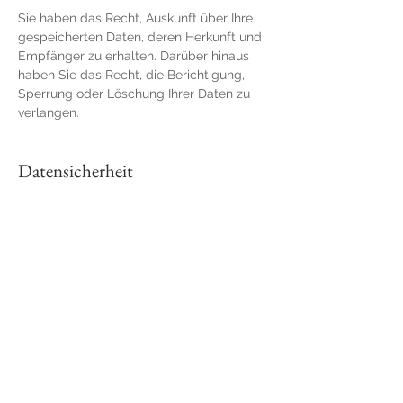
Sie haben das Recht, Auskunft über Ihre
gespeicherten Daten, deren Herkunft und
Empfänger zu erhalten. Darüber hinaus
haben Sie das Recht, die Berichtigung,
Sperrung oder Löschung Ihrer Daten zu
verlangen.
Datensicherheit
Der Schutz Ihrer Daten hat bei mir
höchste Priorität. Ich setze technische
und organisatorische
Sicherheitsmaßnahmen ein, um Ihre
Daten gegen unbeabsichtigte oder
vorsätzliche Manipulation, Verlust,
Zerstörung oder den Zugriff
unberechtigter Personen zu schützen.